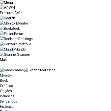
Monitor
Book
Fórum
Rankings
Portfolio
Mundo
Scanner
Mais
Dados
Monitor
Book
Gráficos
Opções
Balanços
Dividendos
Histórico