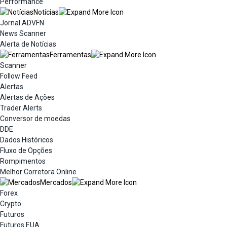
Performance
Notícias
Jornal ADVFN
News Scanner
Alerta de Notícias
Ferramentas
Scanner
Follow Feed
Alertas
Alertas de Ações
Trader Alerts
Conversor de moedas
DDE
Dados Históricos
Fluxo de Opções
Rompimentos
Melhor Corretora Online
Mercados
Forex
Crypto
Futuros
Futuros EUA