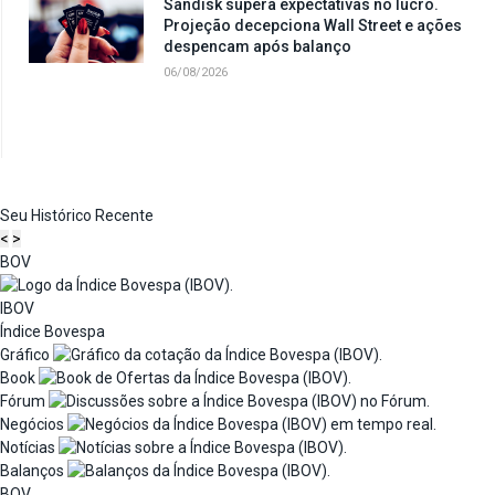
Sandisk supera expectativas no lucro.
Projeção decepciona Wall Street e ações
despencam após balanço
06/08/2026
Seu Histórico Recente
<
>
BOV
IBOV
Índice Bovespa
Gráfico
Book
Fórum
Negócios
Notícias
Balanços
BOV