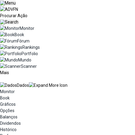
Monitor
Book
Fórum
Rankings
Portfolio
Mundo
Scanner
Mais
Dados
Monitor
Book
Gráficos
Opções
Balanços
Dividendos
Histórico