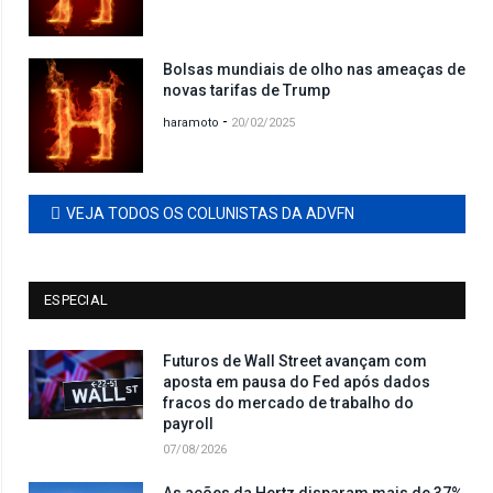
Bolsas mundiais de olho nas ameaças de
novas tarifas de Trump
-
haramoto
20/02/2025
VEJA TODOS OS COLUNISTAS DA ADVFN
ESPECIAL
Futuros de Wall Street avançam com
aposta em pausa do Fed após dados
fracos do mercado de trabalho do
payroll
07/08/2026
As ações da Hertz disparam mais de 37%