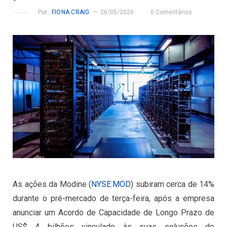
Por:
FIONA CRAIG
26/05/2026
0 Comentários
As ações da Modine
(
NYSE:MOD
)
subiram cerca de 14%
durante o pré-mercado de terça-feira, após a empresa
anunciar um Acordo de Capacidade de Longo Prazo de
US$ 4 bilhões vinculado às suas soluções de