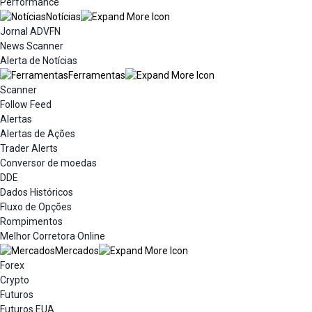
Performance
Notícias
Jornal ADVFN
News Scanner
Alerta de Notícias
Ferramentas
Scanner
Follow Feed
Alertas
Alertas de Ações
Trader Alerts
Conversor de moedas
DDE
Dados Históricos
Fluxo de Opções
Rompimentos
Melhor Corretora Online
Mercados
Forex
Crypto
Futuros
Futuros EUA