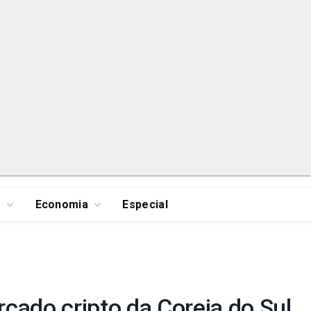
s
Economia
Especial
cado cripto da Coreia do Sul