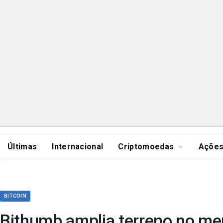
Últimas
Internacional
Criptomoedas
Açõe
BITCOIN
Bithumb amplia terreno no mer