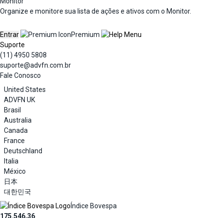
Monitor
Organize e monitore sua lista de ações e ativos com o Monitor.
Entrar
Premium
Suporte
(11) 4950 5808
suporte@advfn.com.br
Fale Conosco
United States
ADVFN UK
Brasil
Australia
Canada
France
Deutschland
Italia
México
日本
대한민국
Índice Bovespa
175.546,36