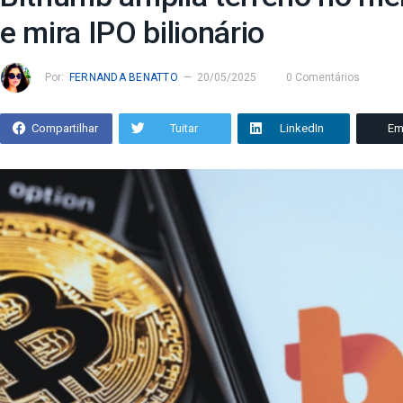
e mira IPO bilionário
Por:
FERNANDA BENATTO
20/05/2025
0 Comentários
Compartilhar
Tuitar
LinkedIn
Em