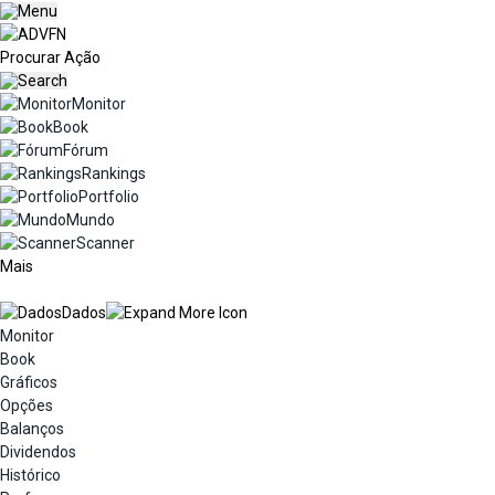
Monitor
Book
Fórum
Rankings
Portfolio
Mundo
Scanner
Mais
Dados
Monitor
Book
Gráficos
Opções
Balanços
Dividendos
Histórico