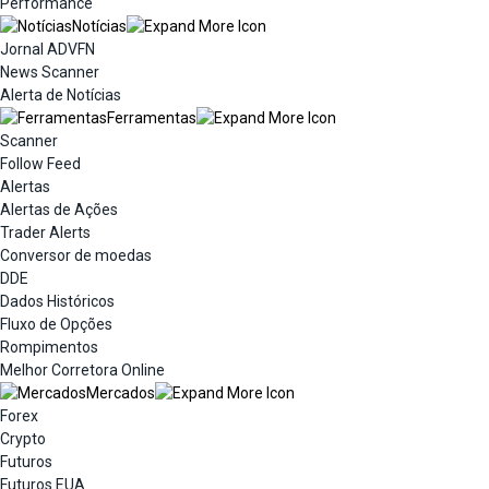
Performance
Notícias
Jornal ADVFN
News Scanner
Alerta de Notícias
Ferramentas
Scanner
Follow Feed
Alertas
Alertas de Ações
Trader Alerts
Conversor de moedas
DDE
Dados Históricos
Fluxo de Opções
Rompimentos
Melhor Corretora Online
Mercados
Forex
Crypto
Futuros
Futuros EUA