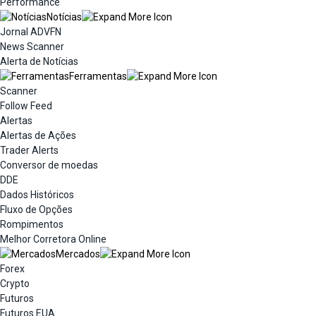
Performance
Notícias
Jornal ADVFN
News Scanner
Alerta de Notícias
Ferramentas
Scanner
Follow Feed
Alertas
Alertas de Ações
Trader Alerts
Conversor de moedas
DDE
Dados Históricos
Fluxo de Opções
Rompimentos
Melhor Corretora Online
Mercados
Forex
Crypto
Futuros
Futuros EUA