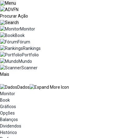
Monitor
Book
Fórum
Rankings
Portfolio
Mundo
Scanner
Mais
Dados
Monitor
Book
Gráficos
Opções
Balanços
Dividendos
Histórico