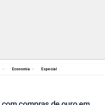
s
Economia
Especial
s com compras de ouro em