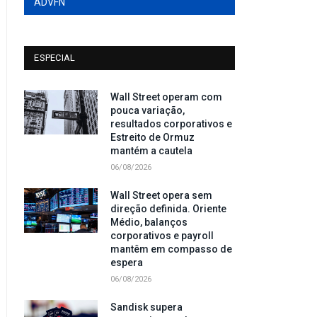
ADVFN
ESPECIAL
Wall Street operam com
pouca variação,
resultados corporativos e
Estreito de Ormuz
mantém a cautela
06/08/2026
Wall Street opera sem
direção definida. Oriente
Médio, balanços
corporativos e payroll
mantêm em compasso de
espera
06/08/2026
Sandisk supera