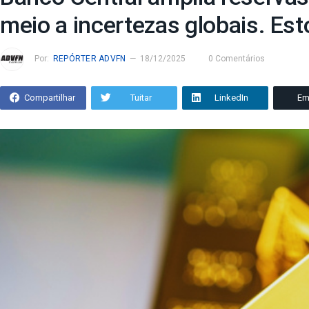
meio a incertezas globais. E
Por:
REPÓRTER ADVFN
18/12/2025
0 Comentários
Compartilhar
Tuitar
LinkedIn
Em