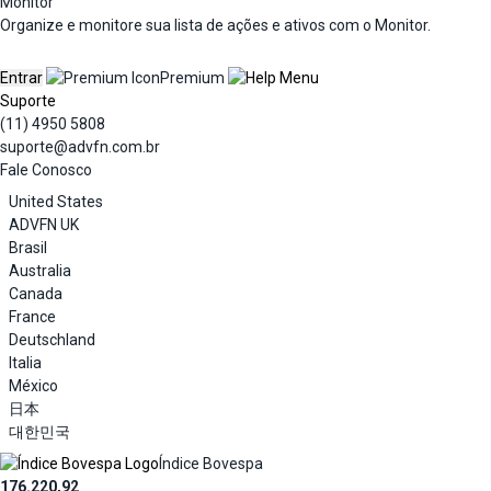
Monitor
Organize e monitore sua lista de ações e ativos com o Monitor.
Entrar
Premium
Suporte
(11) 4950 5808
suporte@advfn.com.br
Fale Conosco
United States
ADVFN UK
Brasil
Australia
Canada
France
Deutschland
Italia
México
日本
대한민국
Índice Bovespa
176.220,92