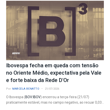
Ibovespa fecha em queda com tensão
no Oriente Médio, expectativa pela Vale
e forte baixa da Rede D'Or
Por
MARCELA BENATTO
21/07/2026
O Ibovespa (
BOV:IBOV
) encerrou a terça-feira (21/07)
praticamente estável, mas no campo negativo, ao recuar 0,03...