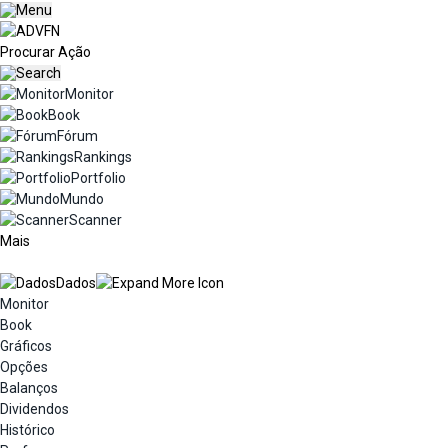
Monitor
Book
Fórum
Rankings
Portfolio
Mundo
Scanner
Mais
Dados
Monitor
Book
Gráficos
Opções
Balanços
Dividendos
Histórico