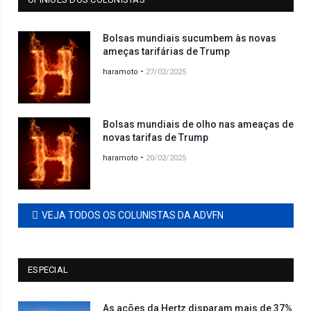
Bolsas mundiais sucumbem às novas
ameças tarifárias de Trump
-
haramoto
27/02/2025
Bolsas mundiais de olho nas ameaças de
novas tarifas de Trump
-
haramoto
20/02/2025
VEJA TODOS OS COLUNISTAS DA ADVFN
ESPECIAL
As ações da Hertz disparam mais de 37%