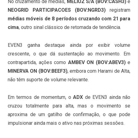
No cruzamento de médias,
MELIUZ S/A (BOV:
CASH3)
e
NEOGRID PARTICIPACOES (BOV:
NGRD3)
registram
médias móveis de 8 períodos cruzando com 21 para
cima
, outro sinal clássico de retomada de tendência.
EVEN3 ganha destaque ainda por exibir volume
crescente, o que dá sustentação ao movimento. Em
contrapartida, ações como
AMBEV ON (
BOV:
ABEV3)
e
MINERVA ON (BOV:
BEEF3)
, embora com Harami de Alta,
não têm suporte de volume relevante.
Em termos de momentum, o
ADX
de EVEN3 ainda não
cruzou totalmente para alta, mas o movimento se
aproxima de um gatilho de confirmação, o que pode
impulsionar ainda mais o ativo nas próximas sessões.