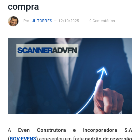
compra
Por:
JL TORRES
12/10/2025
0 Comentários
A
Even Construtora e Incorporadora S.A
(
BOV:EVEN3
)
apresentou um forte
padrão de reversão