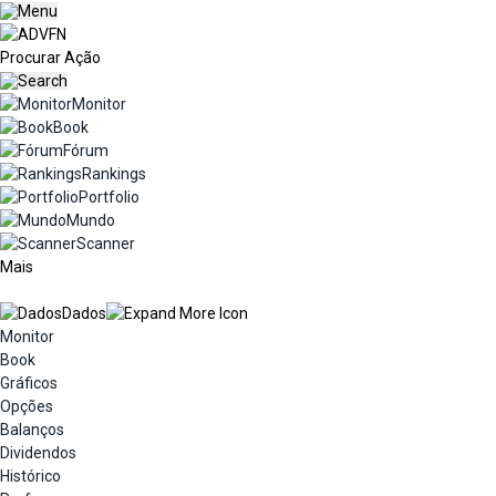
Monitor
Book
Fórum
Rankings
Portfolio
Mundo
Scanner
Mais
Dados
Monitor
Book
Gráficos
Opções
Balanços
Dividendos
Histórico